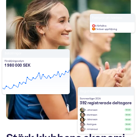
Fakturor att hantera
4 förfallna
2 kräver uppföljning
Betalningar
Försäljningsvolym
1 980 000 SEK
Registreringar
Sommarläger 2024
392 registrerade deltagare
R. Johansson
Betald
S. Martinsson
Betald
A. Göransson
Betald
L. Rodrigues
Betald
C. Al Hamoud
Betald