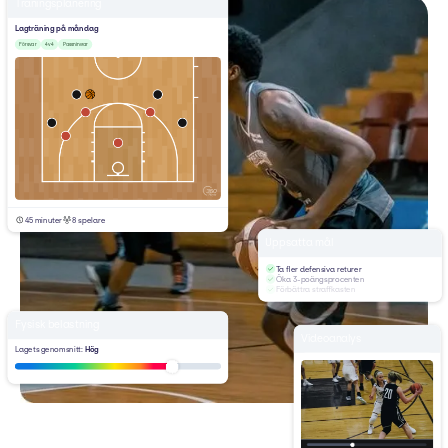
Träningsplanering
Lagträning på måndag
Försvar
4v4
Passningar
45 minuter
8 spelare
Uppsatta mål
Ta fler defensiva returer
Öka 3-poängsprocenten
Förbättra straffkasten
Fysisk belastning
Videoanalys
Lagets genomsnitt:
Hög