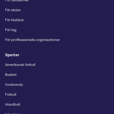
För akademier
För skolor
För klubbar
För lag
För proffessionella organisationer
Sporter
Amerikansk fotboll
Basket
Innebandy
Fotboll
Handboll