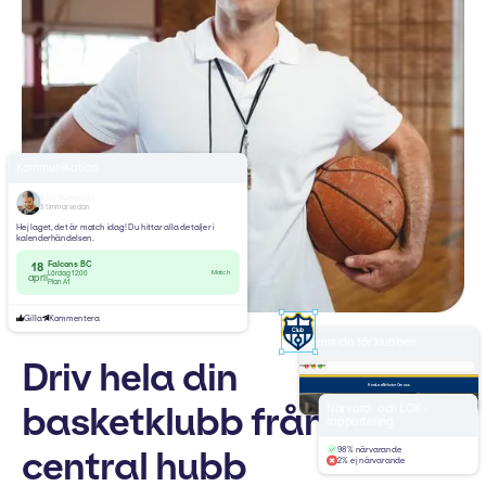
Kommunikation
Kim Svensson
3 timmar sedan
Hej laget, det är match idag! Du hittar alla detaljer i
kalenderhändelsen.
Falcons BC
18
Match
Lördag 12:00
april
Plan A1
Gilla
Kommentera
Hemsida för klubben
Driv hela din
yourclub.com
Hem
Lag
Nyheter
Om oss
Välkommen till
basketklubb från en
Närvaro- och LOK-
Basketklubb
rapportering
central hubb
98% närvarande
2% ej närvarande