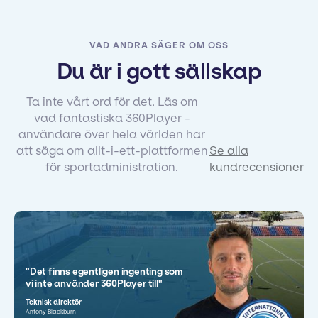
VAD ANDRA SÄGER OM OSS
Du är i gott sällskap
Ta inte vårt ord för det. Läs om
vad fantastiska 360Player -
användare över hela världen har
att säga om allt-i-ett-plattformen
Se alla
för sportadministration.
kundrecensioner
"Det finns egentligen ingenting som
vi inte använder 360Player till"
Teknisk direktör
Antony Blackburn