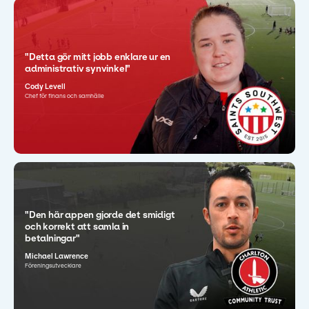
"Detta gör mitt jobb enklare ur en
administrativ synvinkel"
Cody Levell
Chef för finans och samhälle
"Den här appen gjorde det smidigt
och korrekt att samla in
betalningar"
Michael Lawrence
Föreningsutvecklare