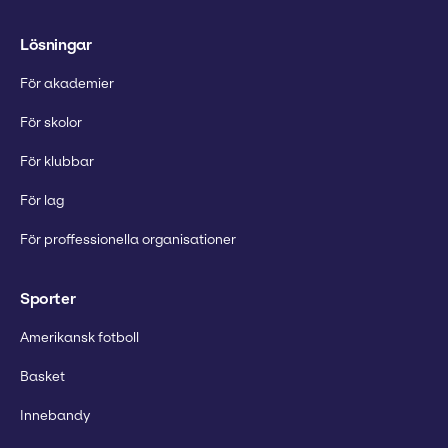
Lösningar
För akademier
För skolor
För klubbar
För lag
För proffessionella organisationer
Sporter
Amerikansk fotboll
Basket
Innebandy