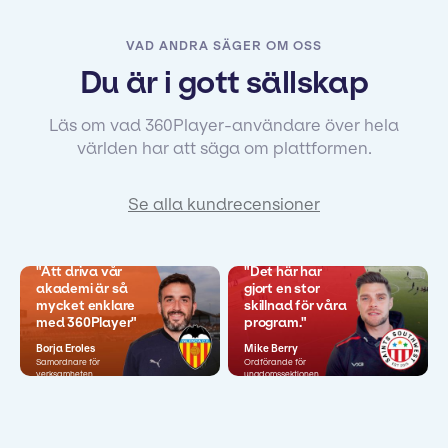
VAD ANDRA SÄGER OM OSS
Du är i gott sällskap
Läs om vad 360Player-användare över hela
världen har att säga om plattformen.
Se alla kundrecensioner
"Att driva vår
"Det här har
akademi är så
gjort en stor
mycket enklare
skillnad för våra
med 360Player"
program."
Borja Eroles
Mike Berry
Samordnare för
Ordförande för
verksamheten
ungdomssektionen