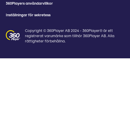
360Players användarvillkor
Inställningar för sekretess
Copyright © 360Player AB 2024 - 360Player® är ett
registrerat varumärke som tillhör 360Player AB. Alla
rättigheter förbehållna.