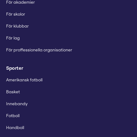
För akademier
För skolor
För klubbar
För lag
För proffessionella organisationer
Sporter
Amerikansk fotboll
Basket
Innebandy
Fotboll
Handboll