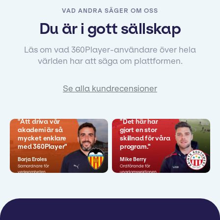
VAD ANDRA SÄGER OM OSS
Du är i gott sällskap
Läs om vad 360Player-användare över hela
världen har att säga om plattformen.
Se alla kundrecensioner
"Att driva vår
"Det här har
akademi är så
gjort en stor
mycket enklare
skillnad för våra
med 360Player"
program."
Borja Eroles
Mike Berry
Samordnare för
Ordförande för
verksamheten
ungdomssektionen