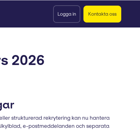
Logga in
Kontakta oss
rs 2026
gar
ller strukturerad rekrytering kan nu hantera
i kalkylblad, e-postmeddelanden och separata