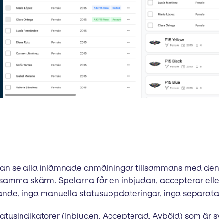
de kan se alla inlämnade anmälningar tillsammans med den
rån samma skärm. Spelarna får en inbjudan, accepterar elle
tande, inga manuella statusuppdateringar, inga separat
statusindikatorer (Inbjuden, Accepterad, Avböjd) som är 