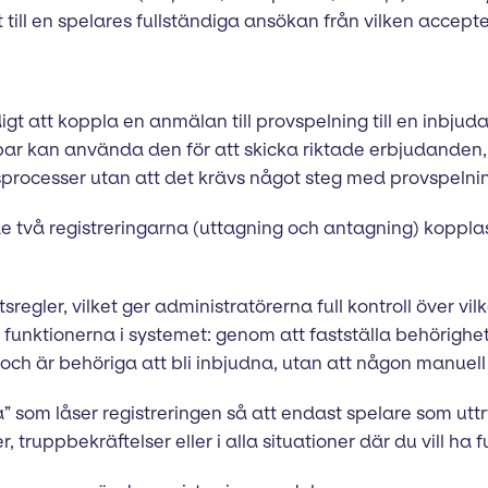
 till en spelares fullständiga ansökan från vilken accept
t att koppla en anmälan till provspelning till en inbjudan t
ar kan använda den för att skicka riktade erbjudanden,
sprocesser utan att det krävs något steg med provspelni
e två registreringarna (uttagning och antagning) koppl
egler, vilket ger administratörerna full kontroll över vil
la funktionerna i systemet: genom att fastställa behörigh
 och är behöriga att bli inbjudna, utan att någon manuell
” som låser registreringen så att endast spelare som uttr
ruppbekräftelser eller i alla situationer där du vill ha fu