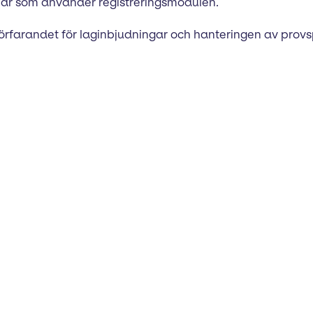
ubbar som använder registreringsmodulen.
 förfarandet för laginbjudningar och hanteringen av provs