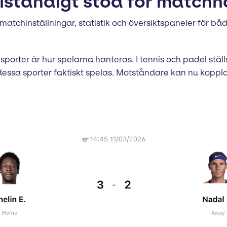
llständigt stöd för matchh
tchinställningar, statistik och översiktspaneler för både 
porter är hur spelarna hanteras. I tennis och padel ställ
ssa sporter faktiskt spelas. Motståndare kan nu kopplas d